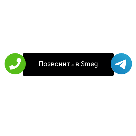
Позвонить в Smeg
РЕМОНТ SMEG
Кофемашины
Стиральные
Холодильники
машины
Варочные панели
Соковыжималки
Кухонные
Микроволновые
вытяжки
печи